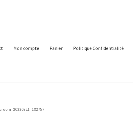
ct
Mon compte
Panier
Politique Confidentialité
e
Panier
Politique Confidentialité
Virginie Chateau
oroom_20230321_102757