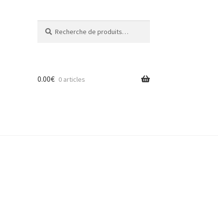
Recherche
Recherche
pour :
0.00
€
0 articles