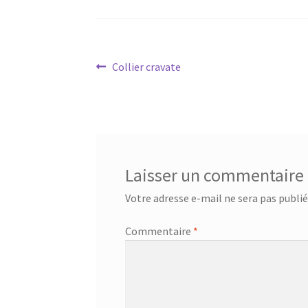
Navigation
Article
Collier cravate
précédent :
de
l’article
Laisser un commentaire
Votre adresse e-mail ne sera pas publié
Commentaire
*