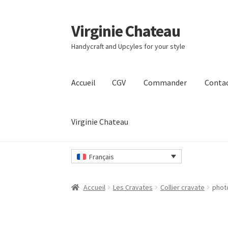
Virginie Chateau
Passer
Passer
à
au
Handycraft and Upcyles for your style
la
contenu
navigation
Accueil
CGV
Commander
Conta
Virginie Chateau
Accueil
CGV
Commander
Contact
Mon compt
Français
Accueil
Les Cravates
Collier cravate
phot