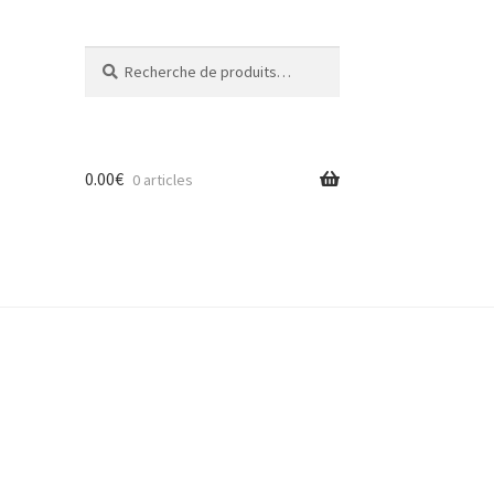
Recherche
Recherche
pour :
0.00
€
0 articles