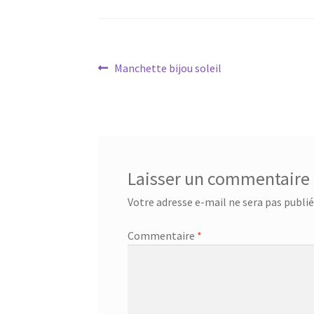
Navigation
Article
Manchette bijou soleil
précédent :
de
l’article
Laisser un commentaire
Votre adresse e-mail ne sera pas publié
Commentaire
*