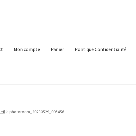
ct
Mon compte
Panier
Politique Confidentialité
e
Panier
Politique Confidentialité
Virginie Chateau
eil
photoroom_20230529_005456