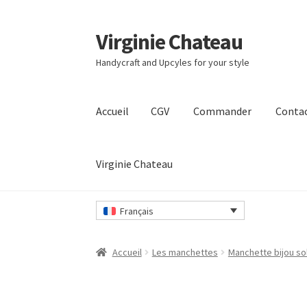
Virginie Chateau
Passer
Passer
à
au
Handycraft and Upcyles for your style
la
contenu
navigation
Accueil
CGV
Commander
Conta
Virginie Chateau
Accueil
CGV
Commander
Contact
Mon compt
Français
Accueil
Les manchettes
Manchette bijou sol