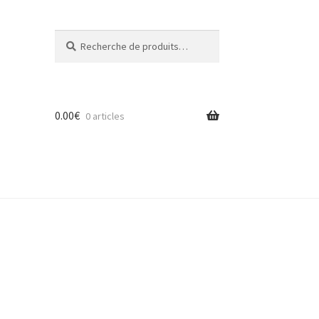
Recherche
Recherche
pour :
0.00
€
0 articles