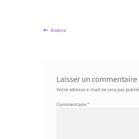
Navigation
Article
Andora
précédent :
de
l’article
Laisser un commentaire
Votre adresse e-mail ne sera pas publié
Commentaire
*