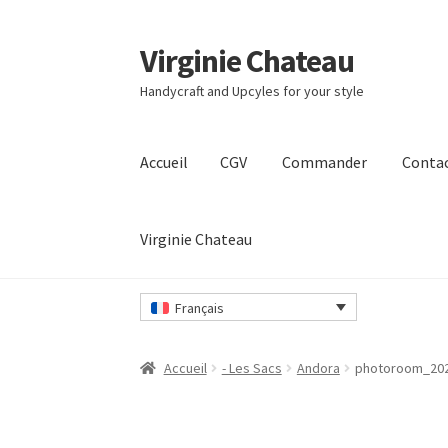
Virginie Chateau
Passer
Passer
à
au
Handycraft and Upcyles for your style
la
contenu
navigation
Accueil
CGV
Commander
Conta
Virginie Chateau
Accueil
CGV
Commander
Contact
Mon compt
Français
Accueil
- Les Sacs
Andora
photoroom_20