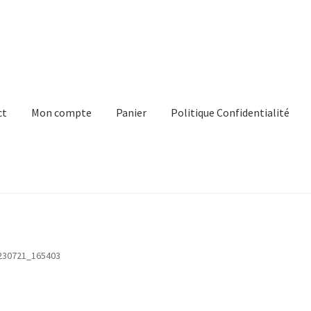
ct
Mon compte
Panier
Politique Confidentialité
e
Panier
Politique Confidentialité
Virginie Chateau
230721_165403