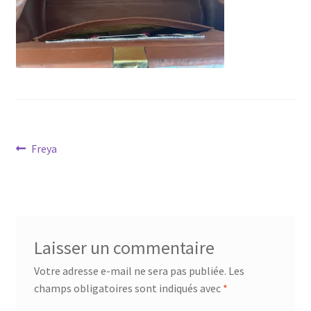
Virginie Chateau
Navigation
Article
Freya
précédent :
de
l’article
Laisser un commentaire
Votre adresse e-mail ne sera pas publiée.
Les
champs obligatoires sont indiqués avec
*