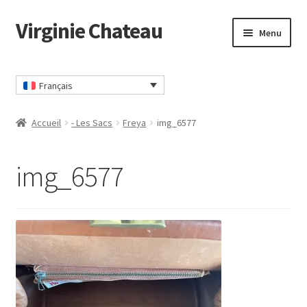
Virginie Chateau
Passer
Passer
Menu
à
au
la
contenu
Accueil
navigation
Français
CGV
Accueil
- Les Sacs
Freya
img_6577
Commander
img_6577
Contact
Mon compte
Panier
Politique Confidentialité