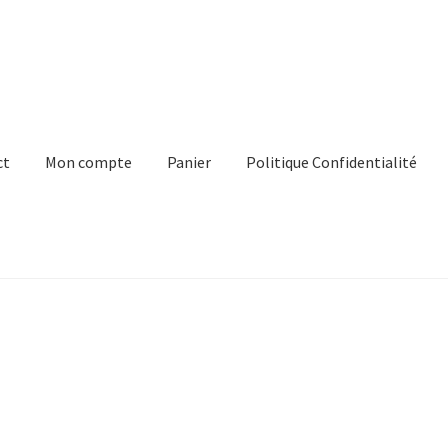
ct
Mon compte
Panier
Politique Confidentialité
e
Panier
Politique Confidentialité
Virginie Chateau