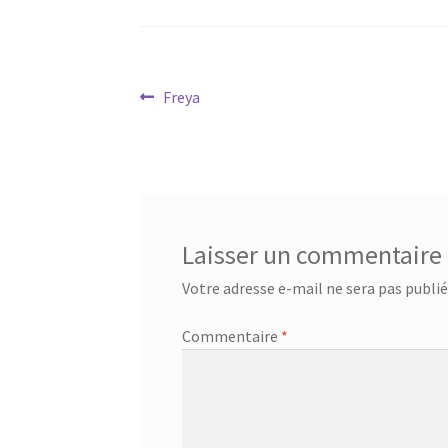
Navigation
Article
Freya
précédent :
de
l’article
Laisser un commentaire
Votre adresse e-mail ne sera pas publié
Commentaire
*