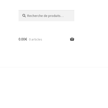
Recherche
Recherche
pour :
0.00
€
0 articles