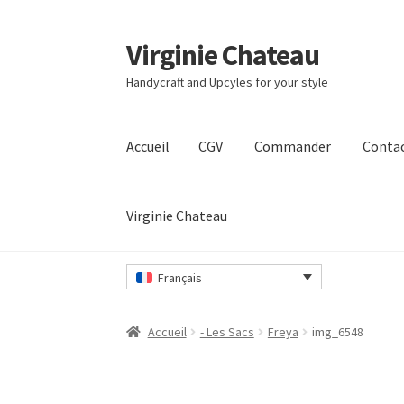
Virginie Chateau
Passer
Passer
à
au
Handycraft and Upcyles for your style
la
contenu
navigation
Accueil
CGV
Commander
Conta
Virginie Chateau
Accueil
CGV
Commander
Contact
Mon compt
Français
Accueil
- Les Sacs
Freya
img_6548