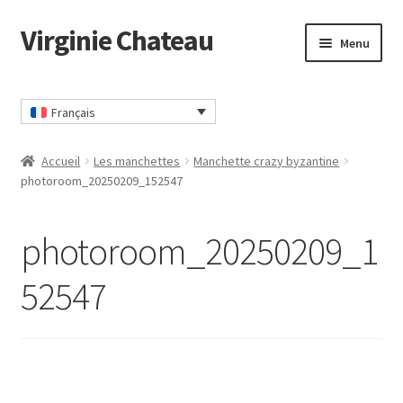
Virginie Chateau
Passer
Passer
Menu
à
au
la
contenu
Accueil
navigation
Français
CGV
Accueil
Les manchettes
Manchette crazy byzantine
Commander
photoroom_20250209_152547
Contact
photoroom_20250209_1
Mon compte
52547
Panier
Politique Confidentialité