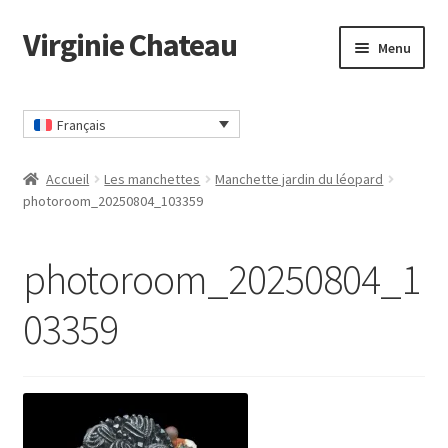
Virginie Chateau
Passer
Passer
Menu
à
au
la
contenu
Accueil
navigation
Français
CGV
Accueil
Les manchettes
Manchette jardin du léopard
Commander
photoroom_20250804_103359
Contact
photoroom_20250804_1
Mon compte
03359
Panier
Politique Confidentialité