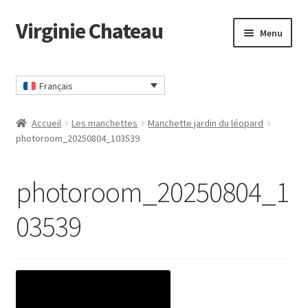
Virginie Chateau
Passer
Passer
Menu
à
au
la
contenu
Accueil
navigation
Français
CGV
Accueil
Les manchettes
Manchette jardin du léopard
Commander
photoroom_20250804_103539
Contact
photoroom_20250804_1
Mon compte
03539
Panier
Politique Confidentialité