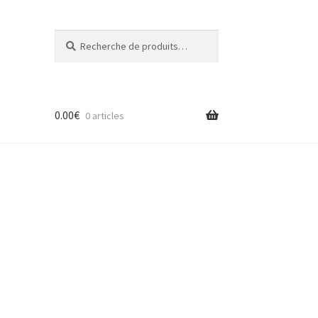
Recherche
Recherche
pour :
0.00
€
0 articles