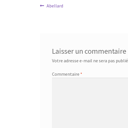
Navigation
Article
Abellard
précédent :
de
l’article
Laisser un commentaire
Votre adresse e-mail ne sera pas publié
Commentaire
*