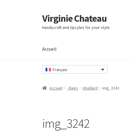
Virginie Chateau
Passer
Passer
à
au
Handycraft and Upcyles for your style
la
contenu
navigation
Accueil
Accueil
Français
Accueil
- Bags
Abellard
img_3242
img_3242