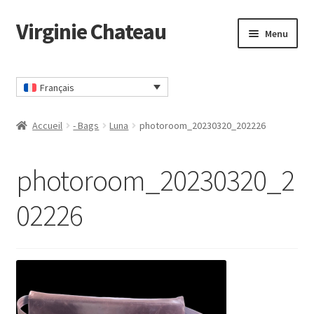
Virginie Chateau
Passer
Passer
Menu
à
au
la
contenu
Accueil
navigation
Français
Accueil
- Bags
Luna
photoroom_20230320_202226
photoroom_20230320_2
02226