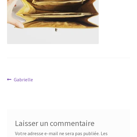
Navigation
Article
Gabrielle
précédent :
de
l’article
Laisser un commentaire
Votre adresse e-mail ne sera pas publiée.
Les