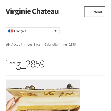
Virginie Chateau
Passer
Passer
Menu
à
au
la
contenu
Accueil
navigation
Français
Accueil
- Les Sacs
Gabrielle
img_2859
img_2859