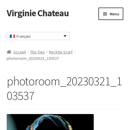
Virginie Chateau
Passer
Passer
Menu
à
au
la
contenu
Accueil
navigation
Français
Accueil
The Ties
Necktie Scarf
photoroom_20230321_103537
photoroom_20230321_1
03537