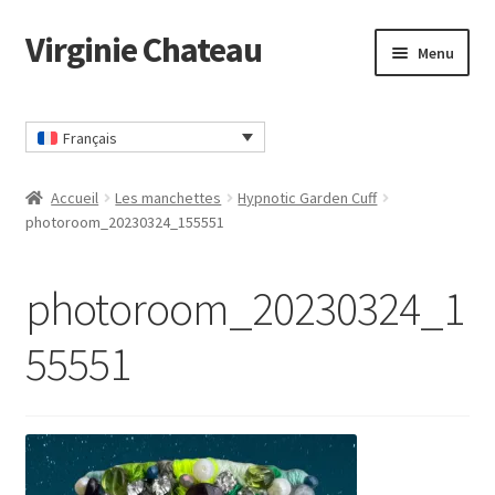
Virginie Chateau
Passer
Passer
Menu
à
au
la
contenu
Accueil
navigation
Français
Accueil
Les manchettes
Hypnotic Garden Cuff
photoroom_20230324_155551
photoroom_20230324_1
55551