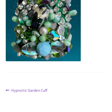
Navigation
Article
Hypnotic Garden Cuff
précédent :
de
l’article