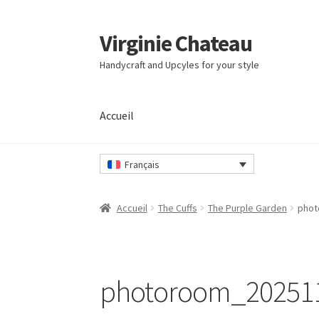
Virginie Chateau
Passer
Passer
à
au
Handycraft and Upcyles for your style
la
contenu
navigation
Accueil
Accueil
Français
Accueil
The Cuffs
The Purple Garden
phot
photoroom_20251