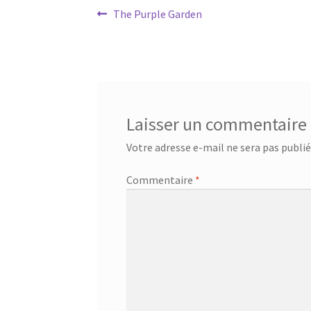
Navigation
Article
The Purple Garden
précédent :
de
l’article
Laisser un commentaire
Votre adresse e-mail ne sera pas publié
Commentaire
*