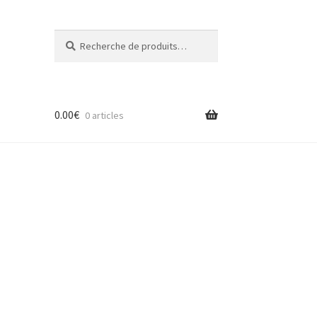
Recherche
Recherche
pour :
0.00
€
0 articles