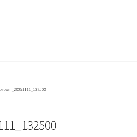
oroom_20251111_132500
111_132500