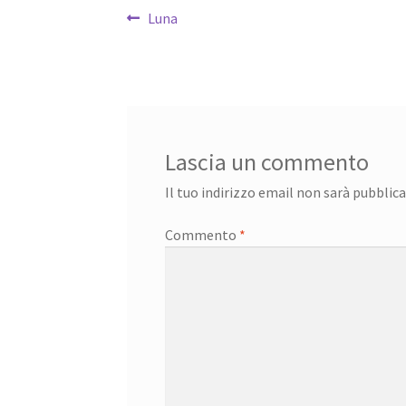
Navigazione
Articolo
Luna
precedente:
articoli
Lascia un commento
Il tuo indirizzo email non sarà pubblica
Commento
*