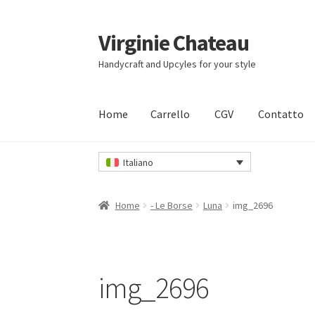
Virginie Chateau
Vai
Vai
alla
al
Handycraft and Upcyles for your style
navigazione
contenuto
Home
Carrello
CGV
Contatto
Home
Carrello
CGV
Contatto
Il mio account
I
Italiano
Home
- Le Borse
Luna
img_2696
img_2696