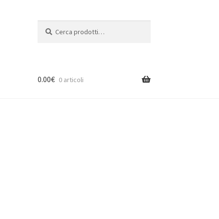
Cerca:
Cerca
0.00
€
0 articoli