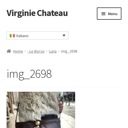
Virginie Chateau
Vai
Vai
Menu
alla
al
navigazione
contenuto
Home
Italiano
Carrello
Home
- Le Borse
Luna
img_2698
CGV
img_2698
Contatto
Il mio account
Informativa sulla privacy
Ordina