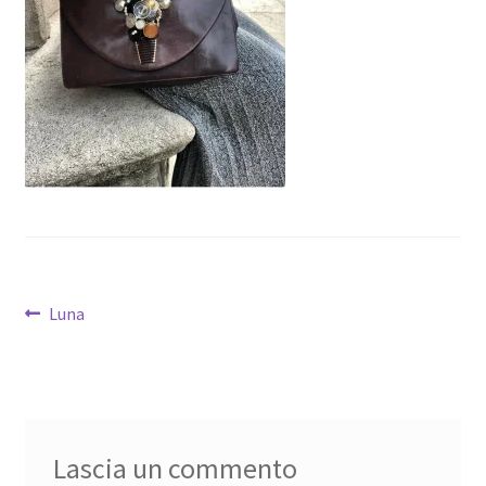
Navigazione
Articolo
Luna
precedente:
articoli
Lascia un commento