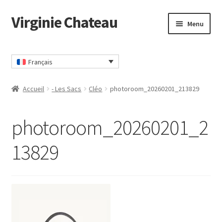
Virginie Chateau
Passer
Passer
Menu
à
au
la
contenu
Accueil
navigation
Français
Accueil
- Les Sacs
Cléo
photoroom_20260201_213829
photoroom_20260201_2
13829