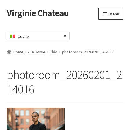
Virginie Chateau
Vai
Vai
Menu
alla
al
navigazione
contenuto
Home
Italiano
Carrello
Home
- Le Borse
Cléo
photoroom_20260201_214016
CGV
photoroom_20260201_2
Contatto
14016
Il mio account
Informativa sulla privacy
Ordina