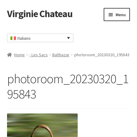
Virginie Chateau
Vai
Vai
Menu
alla
al
navigazione
contenuto
Home
Italiano
Carrello
Home
- Les Sacs
Balthazar
photoroom_20230320_195843
CGV
photoroom_20230320_1
Contatto
95843
Il mio account
Informativa sulla privacy
Ordina