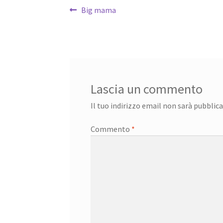
Navigazione
Articolo
Big mama
precedente:
articoli
Lascia un commento
Il tuo indirizzo email non sarà pubblica
Commento
*