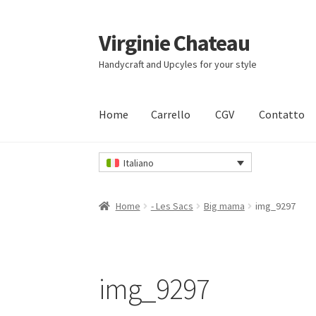
Virginie Chateau
Vai
Vai
alla
al
Handycraft and Upcyles for your style
navigazione
contenuto
Home
Carrello
CGV
Contatto
Home
Carrello
CGV
Contatto
Il mio account
I
Italiano
Home
- Les Sacs
Big mama
img_9297
img_9297