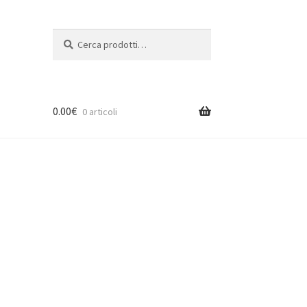
Cerca:
Cerca
0.00
€
0 articoli