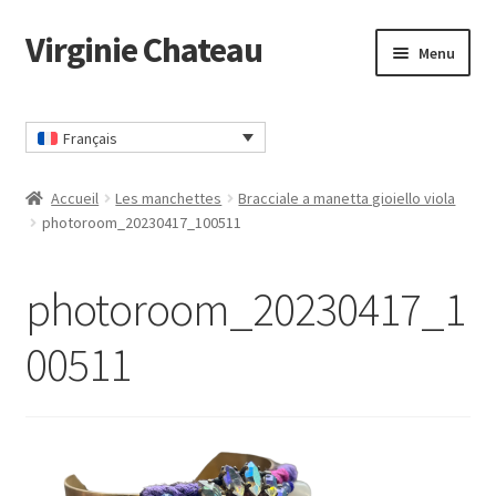
Virginie Chateau
Passer
Passer
Menu
à
au
la
contenu
Accueil
navigation
Français
Accueil
Les manchettes
Bracciale a manetta gioiello viola
photoroom_20230417_100511
photoroom_20230417_1
00511