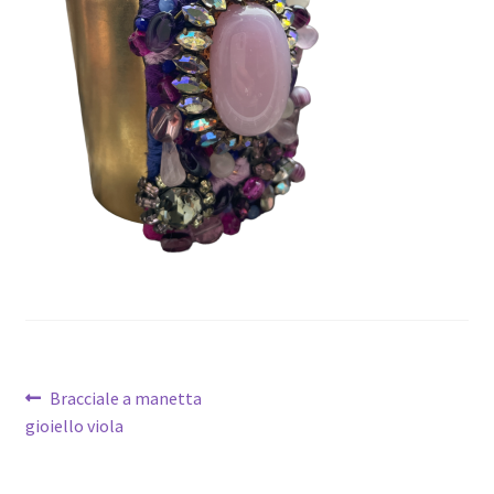
Navigation
Article
Bracciale a manetta
précédent :
gioiello viola
de
l’article