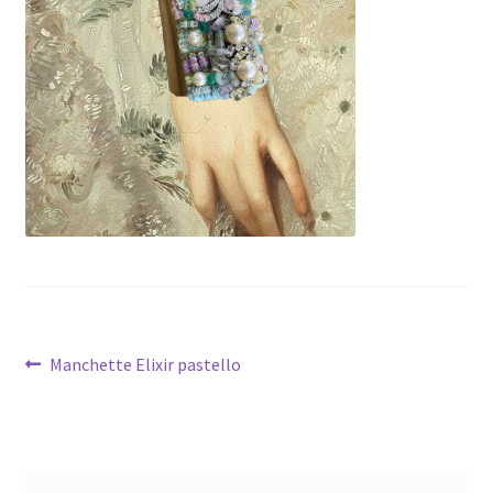
Navigazione
Articolo
Manchette Elixir pastello
precedente:
articoli