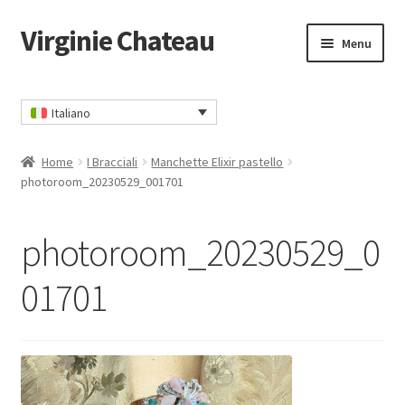
Virginie Chateau
Vai
Vai
Menu
alla
al
navigazione
contenuto
Home
Italiano
Carrello
Home
I Bracciali
Manchette Elixir pastello
CGV
photoroom_20230529_001701
Contatto
photoroom_20230529_0
Il mio account
01701
Informativa sulla privacy
Ordina