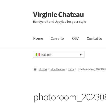
Virginie Chateau
Vai
Vai
alla
al
Handycraft and Upcyles for your style
navigazione
contenuto
Home
Carrello
CGV
Contatto
Home
Carrello
CGV
Contatto
Il mio account
I
Italiano
Home
- Le Borse
Tina
photoroom_202308
photoroom_20230