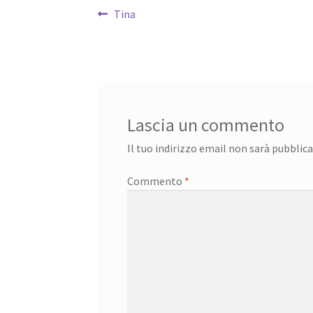
Navigazione
Articolo
Tina
precedente:
articoli
Lascia un commento
Il tuo indirizzo email non sarà pubblica
Commento
*