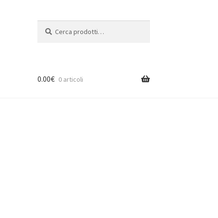
Cerca:
Cerca
0.00
€
0 articoli