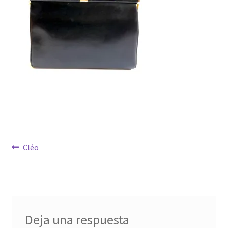
Virginie Chateau
Navegación
Anterior:
Cléo
de
entradas
Deja una respuesta