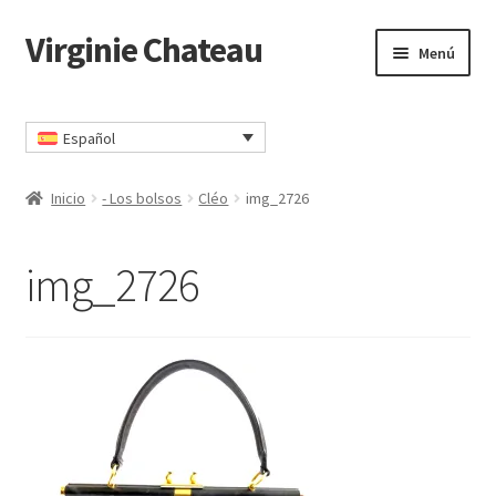
Virginie Chateau
Ir
Ir
Menú
a
al
la
contenido
Inicio
navegación
Español
Carrito
Inicio
- Los bolsos
Cléo
img_2726
CGV
img_2726
Comprar
Contacto
Mi cuenta
Política de privacidad