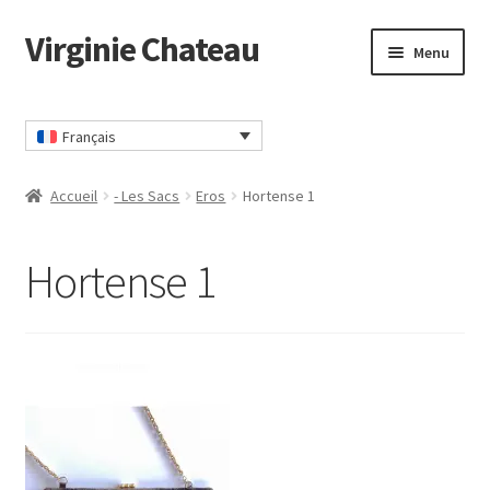
Virginie Chateau
Passer
Passer
Menu
à
au
la
contenu
Accueil
navigation
Français
CGV
Accueil
- Les Sacs
Eros
Hortense 1
Commander
Hortense 1
Contact
Mon compte
Panier
Politique Confidentialité