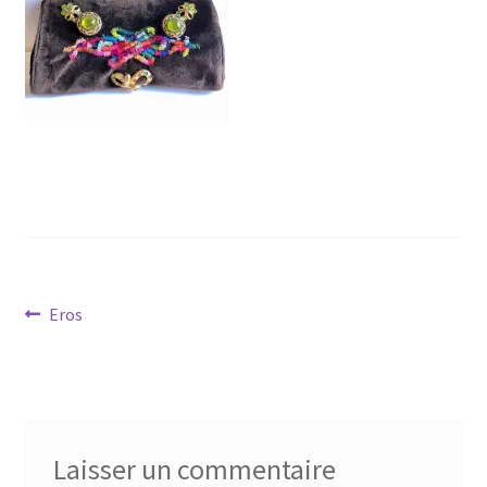
Virginie Chateau
Navigation
Article
Eros
précédent :
de
l’article
Laisser un commentaire