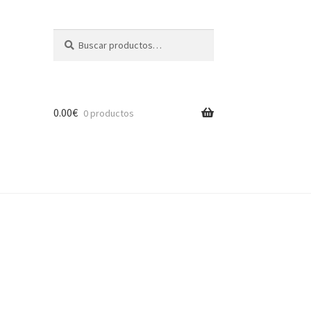
Buscar
Buscar
por:
0.00
€
0 productos