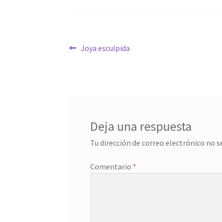
Navegación
Anterior:
Joya esculpida
de
entradas
Deja una respuesta
Tu dirección de correo electrónico no s
Comentario
*