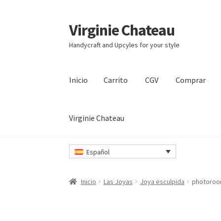
Virginie Chateau
Ir
Ir
a
al
Handycraft and Upcyles for your style
la
contenido
navegación
Inicio
Carrito
CGV
Comprar
Virginie Chateau
Inicio
Carrito
CGV
Comprar
Contacto
Mi cuen
Español
Inicio
Las Joyas
Joya esculpida
photoroo