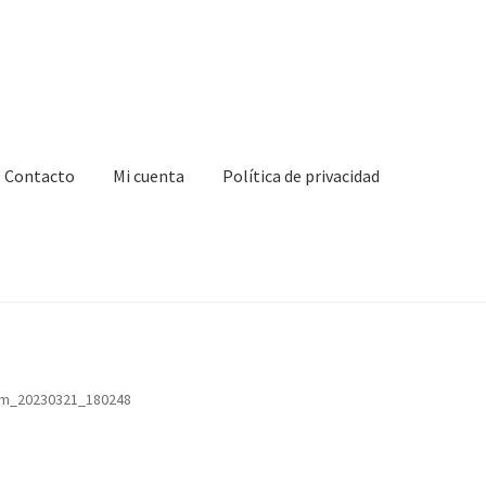
Contacto
Mi cuenta
Política de privacidad
ta
Política de privacidad
Virginie Chateau
m_20230321_180248