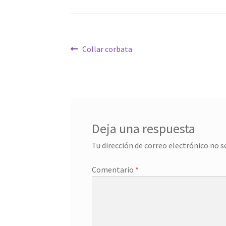
Navegación
Anterior:
Collar corbata
de
entradas
Deja una respuesta
Tu dirección de correo electrónico no s
Comentario
*