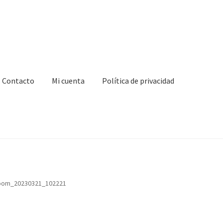
Contacto
Mi cuenta
Política de privacidad
ta
Política de privacidad
Virginie Chateau
oom_20230321_102221