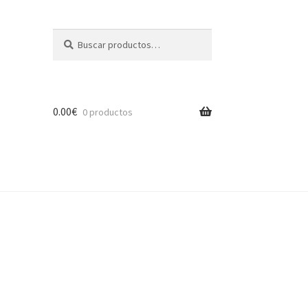
Buscar
Buscar
por:
0.00
€
0 productos