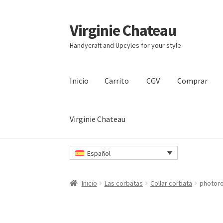
Virginie Chateau
Ir
Ir
a
al
Handycraft and Upcyles for your style
la
contenido
navegación
Inicio
Carrito
CGV
Comprar
Virginie Chateau
Inicio
Carrito
CGV
Comprar
Contacto
Mi cuen
Español
Inicio
Las corbatas
Collar corbata
photor