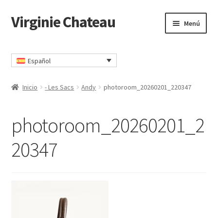
Virginie Chateau
Ir
Ir
Menú
a
al
la
contenido
Inicio
navegación
Español
Carrito
Inicio
- Les Sacs
Andy
photoroom_20260201_220347
CGV
photoroom_20260201_2
Comprar
20347
Contacto
Mi cuenta
Política de privacidad