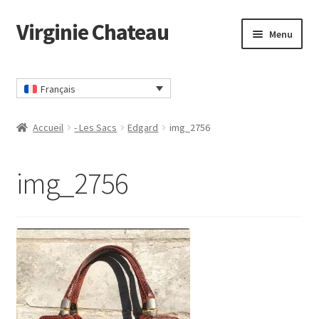
Virginie Chateau
Passer
Passer
Menu
à
au
la
contenu
Accueil
navigation
Français
CGV
Accueil
- Les Sacs
Edgard
img_2756
Commander
img_2756
Contact
Mon compte
Panier
Politique Confidentialité