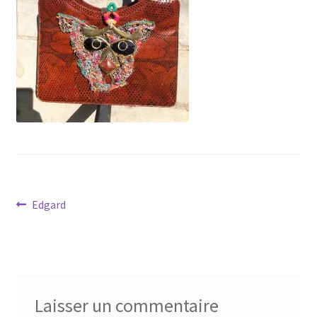
Virginie Chateau
Navigation
Article
Edgard
précédent :
de
l’article
Laisser un commentaire