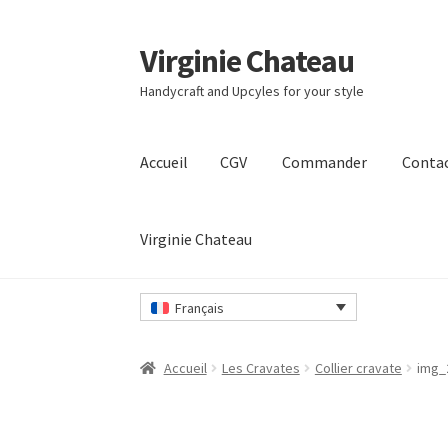
Virginie Chateau
Passer
Passer
à
au
Handycraft and Upcyles for your style
la
contenu
navigation
Accueil
CGV
Commander
Conta
Virginie Chateau
Accueil
CGV
Commander
Contact
Mon compt
Français
Accueil
Les Cravates
Collier cravate
img_