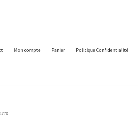
ct
Mon compte
Panier
Politique Confidentialité
e
Panier
Politique Confidentialité
Virginie Chateau
2770