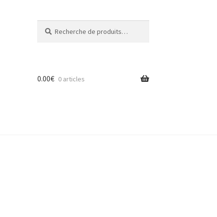
Recherche
Recherche
pour :
0.00
€
0 articles