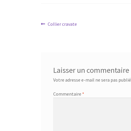
Navigation
Article
Collier cravate
précédent :
de
l’article
Laisser un commentaire
Votre adresse e-mail ne sera pas publié
Commentaire
*