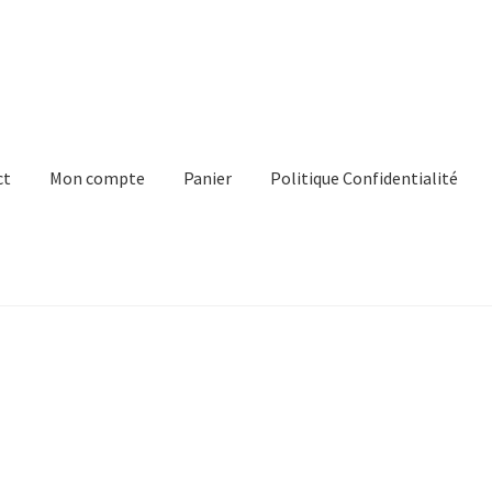
ct
Mon compte
Panier
Politique Confidentialité
e
Panier
Politique Confidentialité
Virginie Chateau