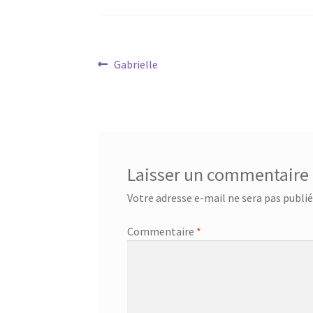
Navigation
Article
Gabrielle
précédent :
de
l’article
Laisser un commentaire
Votre adresse e-mail ne sera pas publié
Commentaire
*