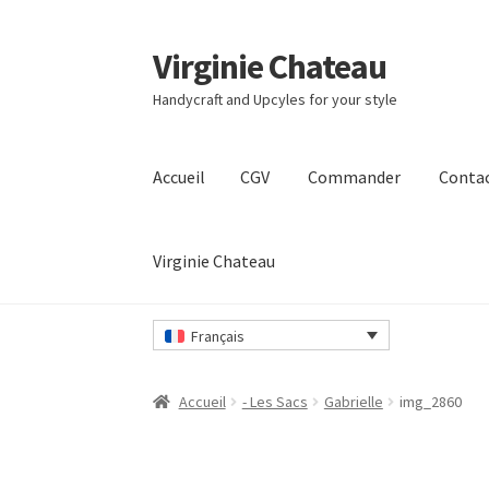
Virginie Chateau
Passer
Passer
à
au
Handycraft and Upcyles for your style
la
contenu
navigation
Accueil
CGV
Commander
Conta
Virginie Chateau
Accueil
CGV
Commander
Contact
Mon compt
Français
Accueil
- Les Sacs
Gabrielle
img_2860