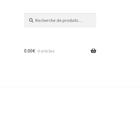
Recherche
Recherche
pour :
0.00
€
0 articles