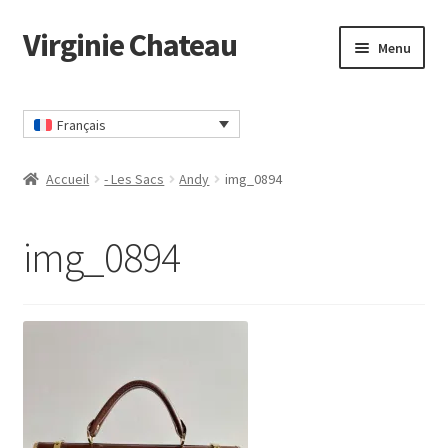
Virginie Chateau
Passer
Passer
Menu
à
au
la
contenu
Accueil
navigation
Français
CGV
Accueil
- Les Sacs
Andy
img_0894
Commander
img_0894
Contact
Mon compte
Panier
Politique Confidentialité