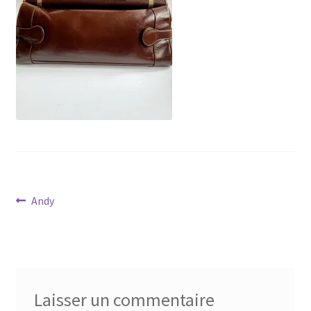
Virginie Chateau
Navigation
Article
Andy
précédent :
de
l’article
Laisser un commentaire