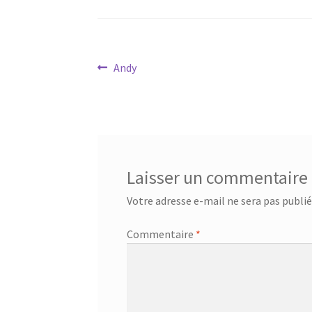
Navigation
Article
Andy
précédent :
de
l’article
Laisser un commentaire
Votre adresse e-mail ne sera pas publié
Commentaire
*