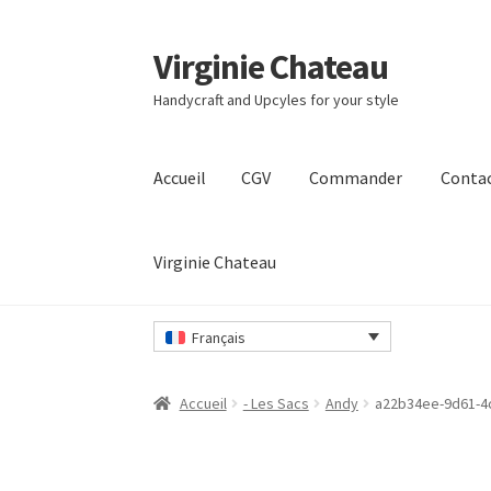
Virginie Chateau
Passer
Passer
à
au
Handycraft and Upcyles for your style
la
contenu
navigation
Accueil
CGV
Commander
Conta
Virginie Chateau
Accueil
CGV
Commander
Contact
Mon compt
Français
Accueil
- Les Sacs
Andy
a22b34ee-9d61-4