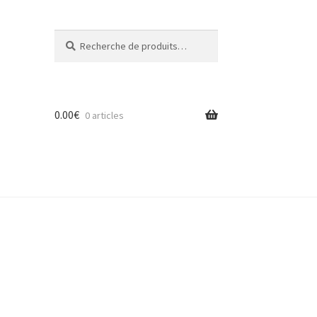
Recherche
Recherche
pour :
0.00
€
0 articles