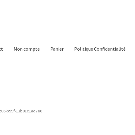
ct
Mon compte
Panier
Politique Confidentialité
e
Panier
Politique Confidentialité
Virginie Chateau
c06-b99f-13b01c1ad7e6