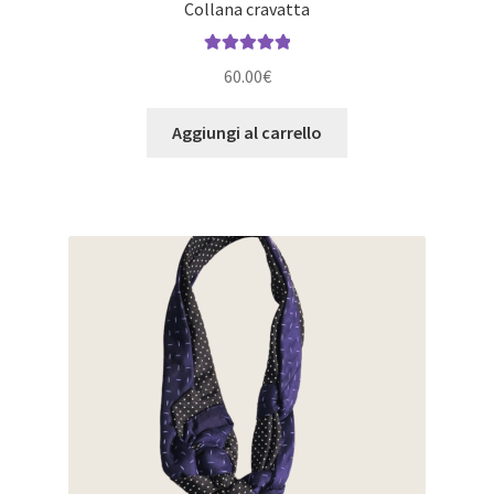
Collana cravatta
Valutato
5.00
60.00
€
su 5
Aggiungi al carrello