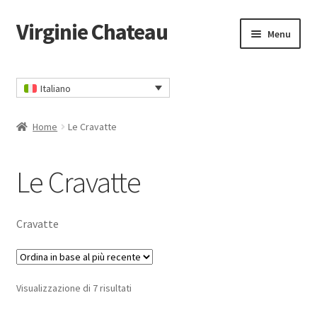
Virginie Chateau
Vai
Vai
Menu
alla
al
navigazione
contenuto
Home
Italiano
Carrello
Home
Le Cravatte
CGV
Le Cravatte
Contatto
Il mio account
Cravatte
Informativa sulla privacy
Ordina
Visualizzazione di 7 risultati
Ordina
in