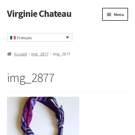
Virginie Chateau
Passer
Passer
Menu
à
au
la
contenu
Accueil
navigation
Français
CGV
Accueil
img_2877
img_2877
Commander
img_2877
Contact
Mon compte
Panier
Politique Confidentialité