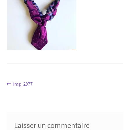
Virginie Chateau
Navigation
Article
img_2877
précédent :
de
l’article
Laisser un commentaire