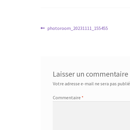
Navigation
Article
photoroom_20231111_155455
précédent :
de
l’article
Laisser un commentaire
Votre adresse e-mail ne sera pas publié
Commentaire
*