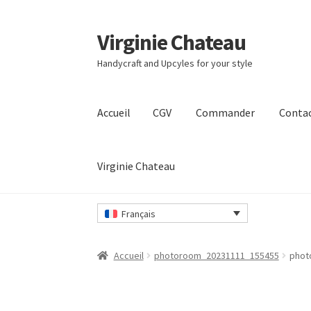
Virginie Chateau
Passer
Passer
à
au
Handycraft and Upcyles for your style
la
contenu
navigation
Accueil
CGV
Commander
Conta
Virginie Chateau
Accueil
CGV
Commander
Contact
Mon compt
Français
Accueil
photoroom_20231111_155455
phot