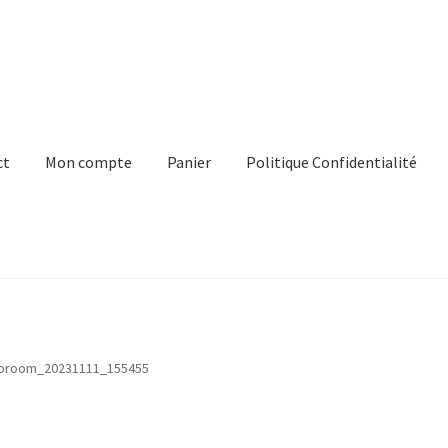
ct
Mon compte
Panier
Politique Confidentialité
e
Panier
Politique Confidentialité
Virginie Chateau
oroom_20231111_155455