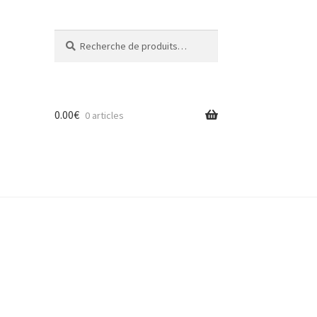
Recherche
Recherche
pour :
0.00
€
0 articles