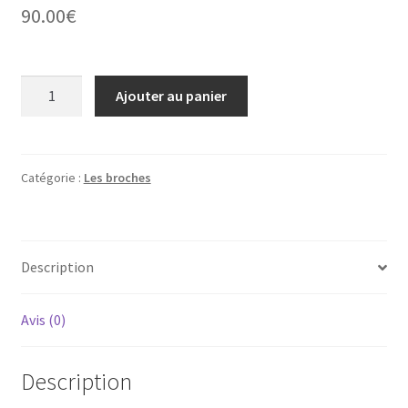
90.00
€
quantité
Ajouter au panier
de
Broche
26
Catégorie :
Les broches
Description
Avis (0)
Description