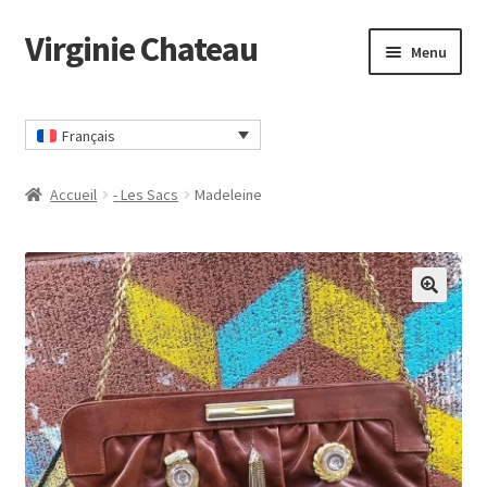
Virginie Chateau
Passer
Passer
Menu
à
au
la
contenu
Accueil
navigation
Français
CGV
Accueil
- Les Sacs
Madeleine
Commander
Contact
🔍
Mon compte
Panier
Politique Confidentialité