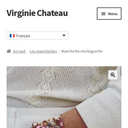
Virginie Chateau
Passer
Passer
Menu
à
au
la
contenu
Accueil
navigation
Français
CGV
Accueil
Les manchettes
Manchette mistinguette
Commander
Contact
🔍
Mon compte
Panier
Politique Confidentialité