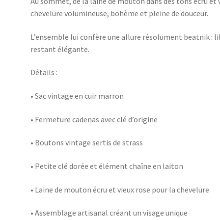
Au sommet, de la laine de mouton dans des tons écru et v
chevelure volumineuse, bohème et pleine de douceur.
L’ensemble lui confère une allure résolument beatnik : li
restant élégante.
Détails :
• Sac vintage en cuir marron
• Fermeture cadenas avec clé d’origine
• Boutons vintage sertis de strass
• Petite clé dorée et élément chaîne en laiton
• Laine de mouton écru et vieux rose pour la chevelure
• Assemblage artisanal créant un visage unique