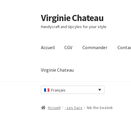
Virginie Chateau
Passer
Passer
à
au
Handycraft and Upcyles for your style
la
contenu
navigation
Accueil
CGV
Commander
Conta
Virginie Chateau
Accueil
CGV
Commander
Contact
Mon compt
Français
Accueil
- Les Sacs
Nik the beatnik