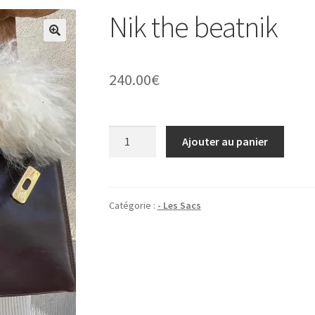
Nik the beatnik
🔍
240.00
€
quantité
Ajouter au panier
de
Nik
the
beatnik
Catégorie :
- Les Sacs