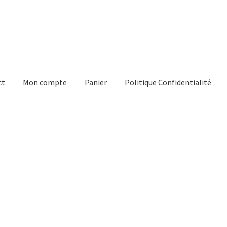
ct
Mon compte
Panier
Politique Confidentialité
e
Panier
Politique Confidentialité
Virginie Chateau