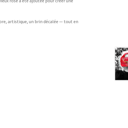
ieux rose a été ajoutée pour créer une
bre, artistique, un brin décalée — tout en