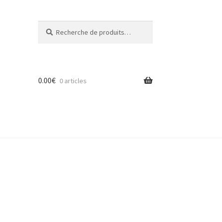
Recherche
Recherche
pour :
0.00
€
0 articles