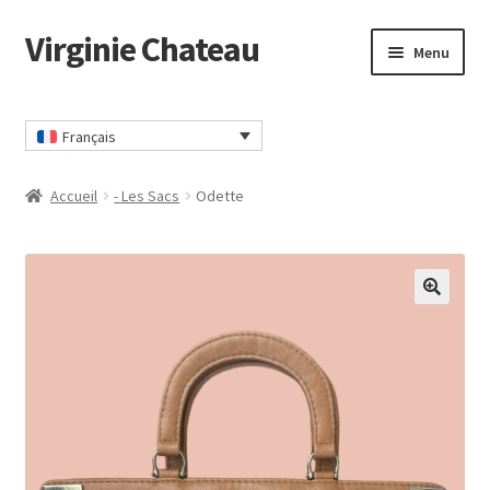
Virginie Chateau
Passer
Passer
Menu
à
au
la
contenu
Accueil
navigation
Français
CGV
Accueil
- Les Sacs
Odette
Commander
Contact
🔍
Mon compte
Panier
Politique Confidentialité