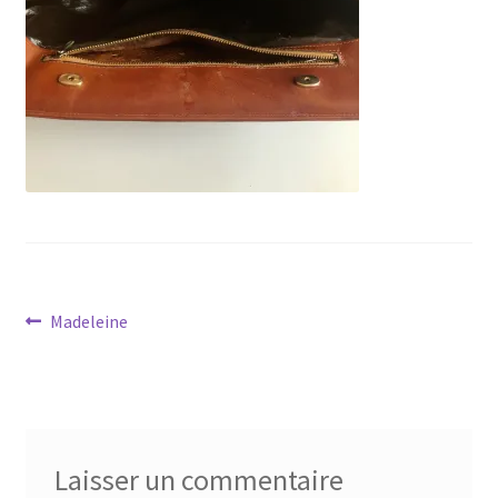
Navigation
Article
Madeleine
précédent :
de
l’article
Laisser un commentaire