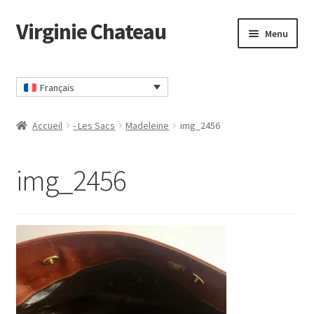
Virginie Chateau
Passer
Passer
Menu
à
au
la
contenu
Accueil
navigation
Français
Accueil
- Les Sacs
Madeleine
img_2456
img_2456