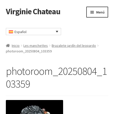
Virginie Chateau
Ir
Ir
Menú
a
al
la
contenido
Inicio
navegación
Español
Carrito
Inicio
Les manchettes
Brazalete jardín del leopardo
CGV
photoroom_20250804_103359
Comprar
photoroom_20250804_1
Contacto
03359
Mi cuenta
Política de privacidad