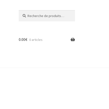
Recherche
Recherche
pour :
0.00
€
0 articles