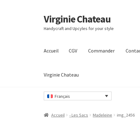
Virginie Chateau
Passer
Passer
à
au
Handycraft and Upcyles for your style
la
contenu
navigation
Accueil
CGV
Commander
Conta
Virginie Chateau
Accueil
CGV
Commander
Contact
Mon compt
Français
Accueil
- Les Sacs
Madeleine
img_2456