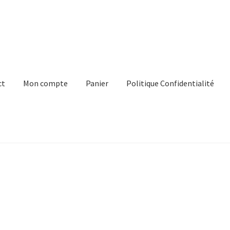
ct
Mon compte
Panier
Politique Confidentialité
e
Panier
Politique Confidentialité
Virginie Chateau