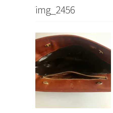
img_2456