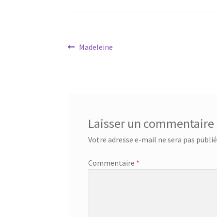
Navigation
Article
Madeleine
précédent :
de
l’article
Laisser un commentaire
Votre adresse e-mail ne sera pas publié
Commentaire
*