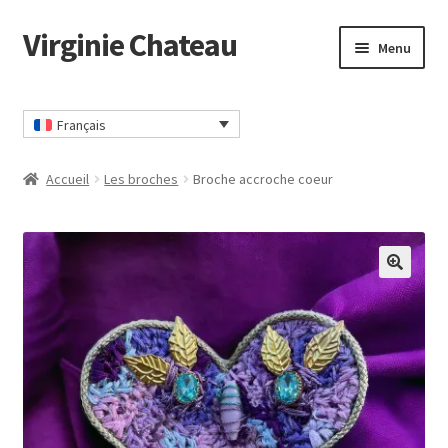
Virginie Chateau
Passer
Passer
Menu
à
au
la
contenu
Accueil
navigation
Français
CGV
Accueil
Les broches
Broche accroche coeur
Commander
Contact
🔍
Mon compte
Panier
Politique Confidentialité