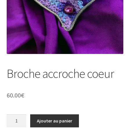
Virginie Chateau
Broche accroche coeur
60.00
€
quantité
Ajouter au panier
de