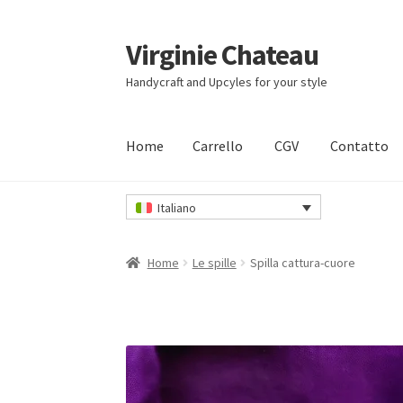
Virginie Chateau
Vai
Vai
alla
al
Handycraft and Upcyles for your style
navigazione
contenuto
Home
Carrello
CGV
Contatto
Home
Carrello
CGV
Contatto
Il mio account
I
Italiano
Home
Le spille
Spilla cattura-cuore