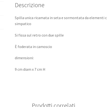
Descrizione
Spilla unica ricamata in seta e sormontata da elementi 
simpatico
Si fissa sul retro con due spille
È foderata in camoscio
dimensioni:
9 cm diam x 7 cm H
Prodotti correlati