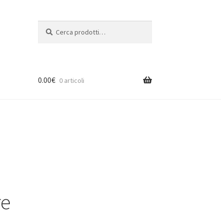
Cerca:
Cerca
0.00
€
0 articoli
re