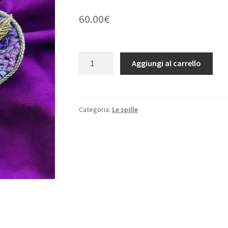
60.00
€
Spilla
Aggiungi al carrello
cattura-
cuore
quantità
Categoria:
Le spille